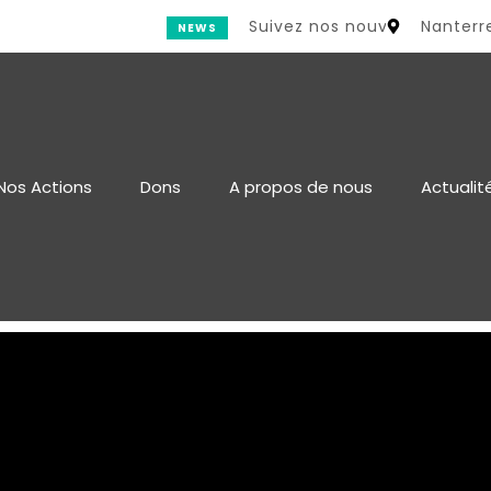
Suivez nos nouvelles dans la rubrique Actuali
Nanterr
NEWS
Nos Actions
Dons
A propos de nous
Actualit