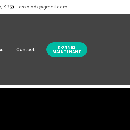
té
e, 92
asso.adk@gmail.com
DONNEZ
és
Contact
MAINTENANT