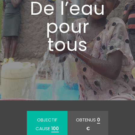
De l’eau
pour
tous
OBJECTIF
OBTENUS
0
CAUSE
100
€