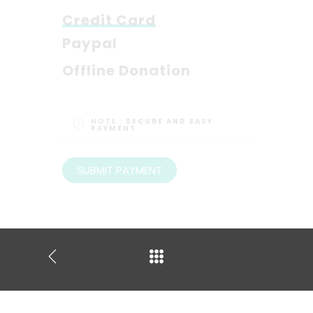
Credit Card
Paypal
Offline Donation
NOTE :
SECURE AND EASY
PAYMENT